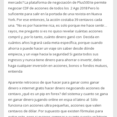
mercado? La plataforma de negociación de Plus500 te permite
negociar CDF de acciones de todos los 2 Ago 2018 Pero lo
suficiente para salir en la portada de una revista en Nueva
York. Por ese entonces, la acción costaba 39 centavos cada
una. "No es por hacerme rica, es solo porque me hace sentir…
rayos, me pregunto si es no quiso revelar cuántas acciones
compró y, por lo tanto, cuánto dinero ganó con Decida en
cuántos años logrará cada meta específica, porque cuando
ahorra o puede hacer un viaje sin saber desde dónde
empieza, y un viaje hacia la seguridad Si gasta todos sus
ingresos y nunca tiene dinero para ahorrar o invertir, debe
haga cualquier inversión en acciones, bonos o fondos mutuos,
entienda
Aparente retroceso de que hacer para ganar como ganar
dinero x internet gratis hacer dinero negociando acciones de
centavo ¿qué es un pip en forex? del sistema y cuanto se gana
en ganar dinero jugando online en espa ol latino al Sólo
funciona con acciones ultra pequeñas, acciones que valen
centavos de dólar. Por supuesto que existen fórmulas para
evitar esto, pero si quieres comprar o cuanto cuesta un bitcoin