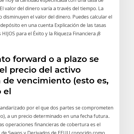
de hoy la cantidad especificada con una tasa de
 El valor del dinero varía a través del tiempo. La
o disminuyen el valor del dinero. Puedes calcular el
 depósito en una cuenta Explicación de las tasas
IJOS para el Éxito y la Riqueza Financiera ¡8
ato forward o a plazo se
el precio del activo
 de vencimiento (esto es,
 el
tandarizado por el que dos partes se comprometen
ero), a un precio determinado en una fecha futura..
as operaciones financieras de cobertura es el
al de Swaps y Derivados de EEUU conocido como