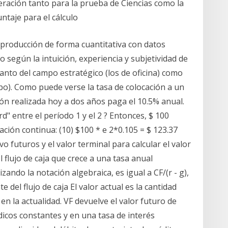
ración tanto para la prueba de Ciencias como la
untaje para el cálculo
 producción de forma cuantitativa con datos
do según la intuición, experiencia y subjetividad de
tanto del campo estratégico (los de oficina) como
po). Como puede verse la tasa de colocación a un
ón realizada hoy a dos años paga el 10.5% anual.
d" entre el período 1 y el 2 ? Entonces, $ 100
ación continua: (10) $100 * e 2*0.105 = $ 123.37
ivo futuros y el valor terminal para calcular el valor
l flujo de caja que crece a una tasa anual
izando la notación algebraica, es igual a CF/(r - g),
 del flujo de caja El valor actual es la cantidad
en la actualidad. VF devuelve el valor futuro de
icos constantes y en una tasa de interés