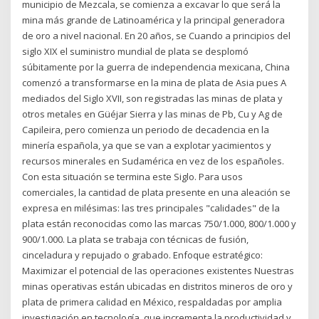
municipio de Mezcala, se comienza a excavar lo que será la
mina más grande de Latinoamérica y la principal generadora
de oro a nivel nacional. En 20 años, se Cuando a principios del
siglo XIX el suministro mundial de plata se desplomó
súbitamente por la guerra de independencia mexicana, China
comenzó a transformarse en la mina de plata de Asia pues A
mediados del Siglo XVII, son registradas las minas de plata y
otros metales en Güéjar Sierra y las minas de Pb, Cu y Ag de
Capileira, pero comienza un periodo de decadencia en la
minería española, ya que se van a explotar yacimientos y
recursos minerales en Sudamérica en vez de los españoles.
Con esta situación se termina este Siglo. Para usos
comerciales, la cantidad de plata presente en una aleación se
expresa en milésimas: las tres principales "calidades" de la
plata están reconocidas como las marcas 750/1.000, 800/1.000 y
900/1.000. La plata se trabaja con técnicas de fusión,
cinceladura y repujado o grabado. Enfoque estratégico:
Maximizar el potencial de las operaciones existentes Nuestras
minas operativas están ubicadas en distritos mineros de oro y
plata de primera calidad en México, respaldadas por amplia
investigación en tecnología, que incrementa la productividad y