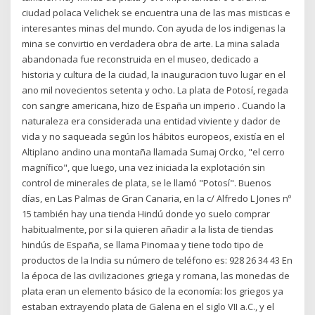
ciudad polaca Velichek se encuentra una de las mas misticas e
interesantes minas del mundo. Con ayuda de los indigenas la
mina se convirtio en verdadera obra de arte. La mina salada
abandonada fue reconstruida en el museo, dedicado a
historia y cultura de la ciudad, la inauguracion tuvo lugar en el
ano mil novecientos setenta y ocho. La plata de Potosí, regada
con sangre americana, hizo de España un imperio . Cuando la
naturaleza era considerada una entidad viviente y dador de
vida y no saqueada según los hábitos europeos, existía en el
Altiplano andino una montaña llamada Sumaj Orcko, "el cerro
magnífico", que luego, una vez iniciada la explotación sin
control de minerales de plata, se le llamó "Potosí". Buenos
días, en Las Palmas de Gran Canaria, en la c/ Alfredo L Jones nº
15 también hay una tienda Hindú donde yo suelo comprar
habitualmente, por si la quieren añadir a la lista de tiendas
hindús de España, se llama Pinomaa y tiene todo tipo de
productos de la India su número de teléfono es: 928 26 34 43 En
la época de las civilizaciones griega y romana, las monedas de
plata eran un elemento básico de la economía: los griegos ya
estaban extrayendo plata de Galena en el siglo VII a.C., y el