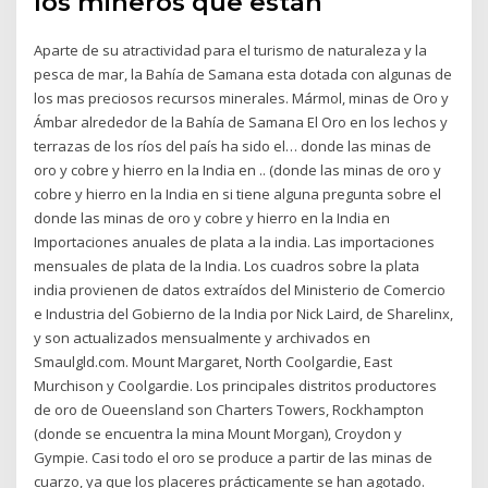
los mineros que están
Aparte de su atractividad para el turismo de naturaleza y la
pesca de mar, la Bahía de Samana esta dotada con algunas de
los mas preciosos recursos minerales. Mármol, minas de Oro y
Ámbar alrededor de la Bahía de Samana El Oro en los lechos y
terrazas de los ríos del país ha sido el… donde las minas de
oro y cobre y hierro en la India en .. (donde las minas de oro y
cobre y hierro en la India en si tiene alguna pregunta sobre el
donde las minas de oro y cobre y hierro en la India en
Importaciones anuales de plata a la india. Las importaciones
mensuales de plata de la India. Los cuadros sobre la plata
india provienen de datos extraídos del Ministerio de Comercio
e Industria del Gobierno de la India por Nick Laird, de Sharelinx,
y son actualizados mensualmente y archivados en
Smaulgld.com. Mount Margaret, North Coolgardie, East
Murchison y Coolgardie. Los principales distritos productores
de oro de Oueensland son Charters Towers, Rockhampton
(donde se encuentra la mina Mount Morgan), Croydon y
Gympie. Casi todo el oro se produce a partir de las minas de
cuarzo, ya que los placeres prácticamente se han agotado.