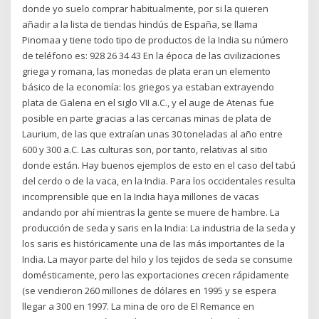
donde yo suelo comprar habitualmente, por si la quieren
añadir a la lista de tiendas hindús de España, se llama
Pinomaa y tiene todo tipo de productos de la India su número
de teléfono es: 928 26 34 43 En la época de las civilizaciones
griega y romana, las monedas de plata eran un elemento
básico de la economía: los griegos ya estaban extrayendo
plata de Galena en el siglo VII a.C., y el auge de Atenas fue
posible en parte gracias a las cercanas minas de plata de
Laurium, de las que extraían unas 30 toneladas al año entre
600 y 300 a.C. Las culturas son, por tanto, relativas al sitio
donde están. Hay buenos ejemplos de esto en el caso del tabú
del cerdo o de la vaca, en la India. Para los occidentales resulta
incomprensible que en la India haya millones de vacas
andando por ahí mientras la gente se muere de hambre. La
producción de seda y saris en la India: La industria de la seda y
los saris es históricamente una de las más importantes de la
India. La mayor parte del hilo y los tejidos de seda se consume
domésticamente, pero las exportaciones crecen rápidamente
(se vendieron 260 millones de dólares en 1995 y se espera
llegar a 300 en 1997. La mina de oro de El Remance en