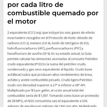
por cada litro de
combustible quemado por
el motor
2 equivalente (CO 2 eq), que incluye los seis gases de efecto
invernadero recogidos en el Protocolo de Kioto: dióxido de
carbono (CO 2), metano (CH 4), óxido de nitrógeno (N 2O),
hidrofluorocarburos (HFC), perfluorocarburos (PFC) y
hexafluoruro de azufre (SF 6). En su estado actual, la Guía
permite calcular las emisiones asociadas al consumo Petróleo
crudo equivalente:(PCE) Es la suma del petróleo crudo,
condensado y gas seco equivalente al líquido. Crudo base
asfálticaCrudos que producen altos rendimientos de brea,
asfalto y aceite combustible pesado. Crudo ligero:Petróleo
crudo con densidad superior a 27° e inferior a 38° API.
Multiplicado por $3 por galón, el costo anual total del
combustible sería de $1,097. Tomando como base un promedio
de 28 MPG, el NGV consumiría casi el equivalente a 536
galones de gasolina en galones de CNG por año. Multiplicado